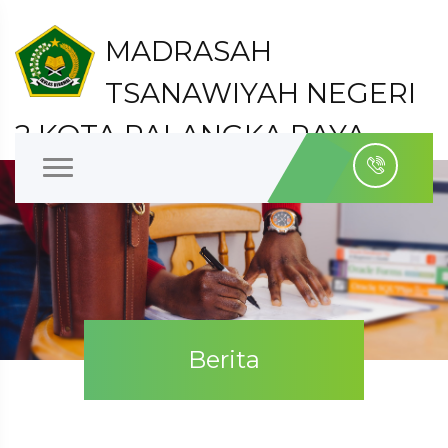
MADRASAH
TSANAWIYAH NEGERI
2 KOTA PALANGKA RAYA
Kelurahan Bukit Tunggal Kecamatan Jekan Raya
Kota Palangka Raya
Berita