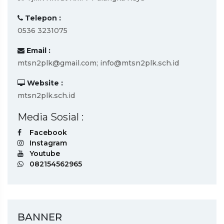
Telepon :
0536 3231075
Email :
mtsn2plk@gmail.com; info@mtsn2plk.sch.id
Website :
mtsn2plk.sch.id
Media Sosial :
Facebook
Instagram
Youtube
082154562965
BANNER