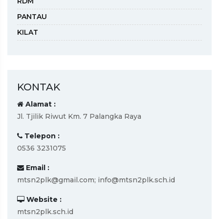
RDM
PANTAU
KILAT
KONTAK
Alamat :
Jl. Tjilik Riwut Km. 7 Palangka Raya
Telepon :
0536 3231075
Email :
mtsn2plk@gmail.com; info@mtsn2plk.sch.id
Website :
mtsn2plk.sch.id