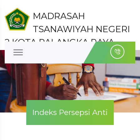
MADRASAH
TSANAWIYAH NEGERI
2 KOTA PALANGKA RAYA
Kelurahan Bukit Tunggal Kecamatan Jekan Raya
Kota Palangka Raya
Indeks Persepsi Anti
Korupsi (IPAK) Triwulan