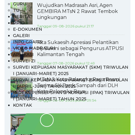
GURU
Wujudkan Madrasah Asri, Agen
TU
GEMBIRA MTsN 2 Rawat Tembok
BERITA
Lingkungan
PPID
Tanggal 09-08-2026 pukul 21:17
E-DOKUMEN
GALERI
INFO GRAFIS
Rita Sukaesih Apresiasi Pelantikan
VIDEO MADRASAH
Hj. Sukini sebagai Pengurus ATPUSI
Kalimantan Tengah
APLIKASI
SURVEI ZI
Tanggal 07-08-2026 pukul 12:49
SURVEI KEPUASAN MASYARAKAT (SKM) TRIWULAN
I (JANUARI-MARET) 2025
MTsN 2 Kota Palangka Raya Resmi
SURVAI KEPUASAN MASYARAKAT (SKM) TRIWULAN
Terima SK Bank Sampah dari DLH
II (APRIL-JUNI) TAHUN 2025
Kota Palangka Raya
INDEKS PERSEPSI ANTI KORUPSI (IPAK) TRIWULAN
I (JANUARI-MARET) TAHUN 2025
Tanggal 06-08-2026 pukul 09:54
KONTAK
Dukung Penguatan Karakter
Religius, MTsN 2 Kota Palangka
Raya Sosialisasikan Program BTQ