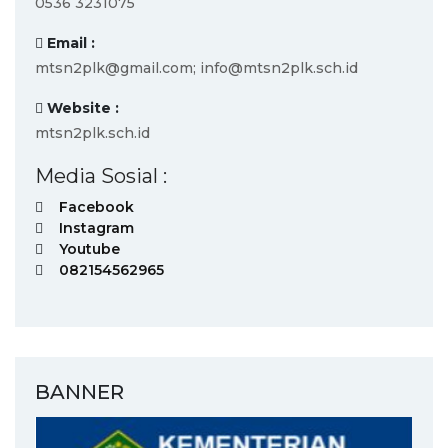
0536 3231075
Email :
mtsn2plk@gmail.com; info@mtsn2plk.sch.id
Website :
mtsn2plk.sch.id
Media Sosial :
Facebook
Instagram
Youtube
082154562965
BANNER