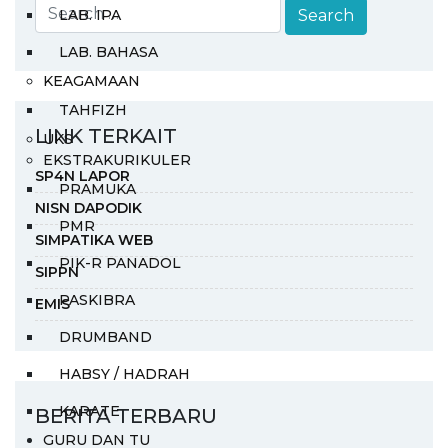
LAB. IPA
LAB. BAHASA
KEAGAMAAN
TAHFIZH
LINK TERKAIT
UKS
EKSTRAKURIKULER
SP4N LAPOR
PRAMUKA
NISN DAPODIK
PMR
SIMPATIKA WEB
PIK-R PANADOL
SIPPN
PASKIBRA
EMIS
DRUMBAND
HABSY / HADRAH
KARATE
BERITA TERBARU
GURU DAN TU