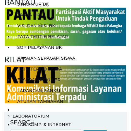
PANTAU
STRUKTUR BK
TANYA BK
VISI DAN MISI BK
TATA TERTIB BELAJAR
SOP PELAYANAN BK
KILAT
PAKAIAN SERAGAM SISWA
TATA TERTIB SISWA
EKSTRAKURIKULER
LARANGAN, SANKSI
ATURAN TAMBAHAN
LABORATORIUM
SEARCH
LAB. KOMP. & INTERNET