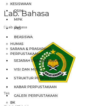
KESISWAAN
OSIM
Lab. Bahasa
MPK
Lab. Bahasa
PKS
BEASISWA
HUMAS
SARANA & PRASARANA
PERPUSTAKAAN
SEJARAH PERPUSTAKAAN
VISI DAN MISI
STRUKTUR PERPUSTAKAAN
KABAR PERPUSTAKAAN
Tes
GALERI PERPUSTAKAAN
BK