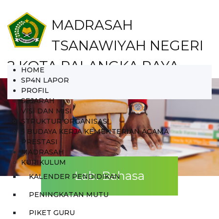
MADRASAH
TSANAWIYAH NEGERI
2 KOTA PALANGKA RAYA
HOME
SP4N LAPOR
Kelurahan Bukit Tunggal Kecamatan Jekan Raya
PROFIL
Kota Palangka Raya
SEJARAH
VISI DAN MISI
STRUKTUR ORGANISASI
5 BUDAYA KERJA KEMENTERIAN AGAMA
PRESTASI
MADRASAH
KURIKULUM
Lab. Bahasa
KALENDER PENDIDIKAN
PENINGKATAN MUTU
PIKET GURU