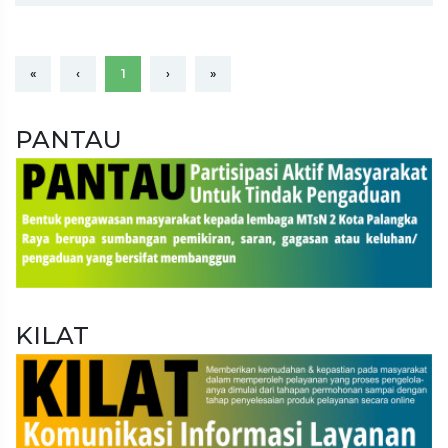
«
‹
1
›
»
PANTAU
KILAT