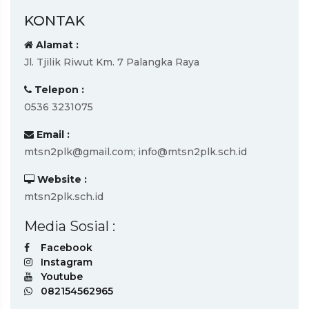
KONTAK
Alamat :
Jl. Tjilik Riwut Km. 7 Palangka Raya
Telepon :
0536 3231075
Email :
mtsn2plk@gmail.com; info@mtsn2plk.sch.id
Website :
mtsn2plk.sch.id
Media Sosial :
Facebook
Instagram
Youtube
082154562965