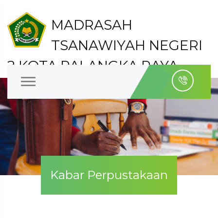
MADRASAH
TSANAWIYAH NEGERI
2 KOTA PALANGKA RAYA
Kelurahan Bukit Tunggal Kecamatan Jekan Raya
Kota Palangka Raya
Kabar Perpustakaan