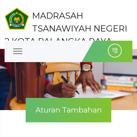
MADRASAH
TSANAWIYAH NEGERI
2 KOTA PALANGKA RAYA
Kelurahan Bukit Tunggal Kecamatan Jekan Raya
Kota Palangka Raya
Aturan Tambahan