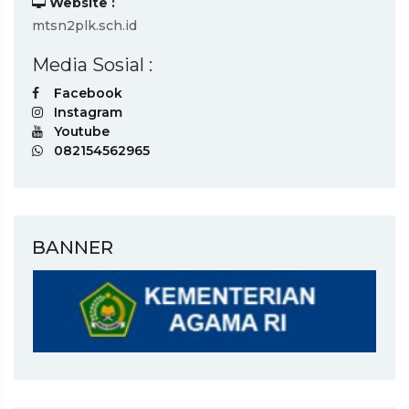
Website :
mtsn2plk.sch.id
Media Sosial :
Facebook
Instagram
Youtube
082154562965
BANNER