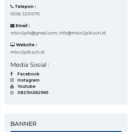
Telepon :
0536 3231075
Email :
mtsn2plk@gmail.com; info@mtsn2plk.sch.id
Website :
mtsn2plk.sch.id
Media Sosial :
Facebook
Instagram
Youtube
082154562965
BANNER