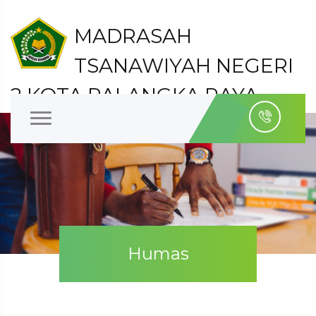
MADRASAH
TSANAWIYAH NEGERI
2 KOTA PALANGKA RAYA
Kelurahan Bukit Tunggal Kecamatan Jekan Raya
Kota Palangka Raya
Humas