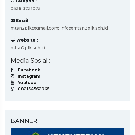
Telepon :
0536 3231075
Email :
mtsn2plk@gmail.com; info@mtsn2plk.sch.id
Website :
mtsn2plk.sch.id
Media Sosial :
Facebook
Instagram
Youtube
082154562965
BANNER