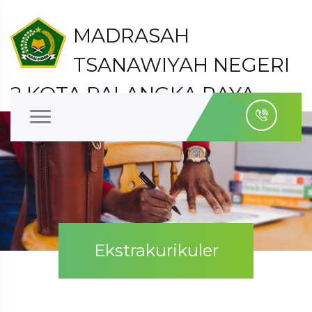
MADRASAH
TSANAWIYAH NEGERI
2 KOTA PALANGKA RAYA
Kelurahan Bukit Tunggal Kecamatan Jekan Raya
Kota Palangka Raya
Ekstrakurikuler