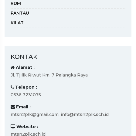
RDM
PANTAU
KILAT
KONTAK
Alamat :
Jl. Tjilik Riwut Km. 7 Palangka Raya
Telepon :
0536 3231075
Email :
mtsn2plk@gmail.com; info@mtsn2plk.sch.id
Website :
mtsn2plk.sch.id