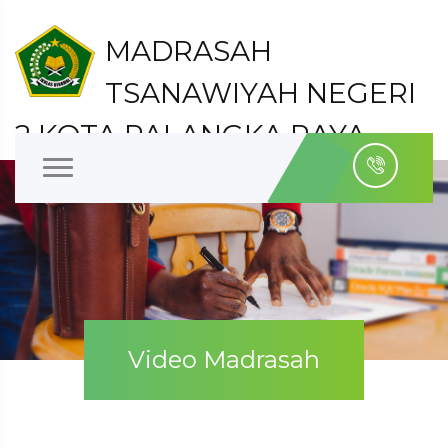
MADRASAH
TSANAWIYAH NEGERI
2 KOTA PALANGKA RAYA
Kelurahan Bukit Tunggal Kecamatan Jekan Raya
Kota Palangka Raya
Video Madrasah