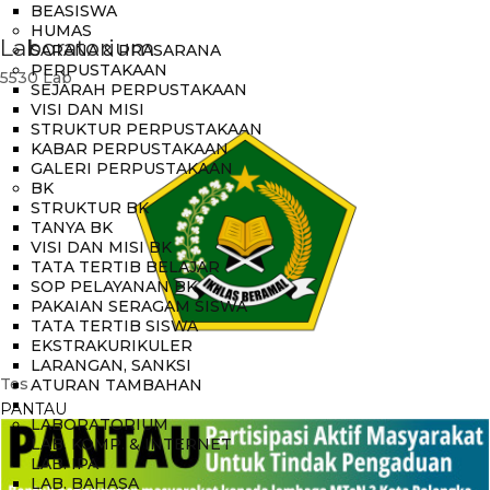
BEASISWA
HUMAS
Laboratorium
SARANA & PRASARANA
PERPUSTAKAAN
5530
Lab
SEJARAH PERPUSTAKAAN
VISI DAN MISI
STRUKTUR PERPUSTAKAAN
KABAR PERPUSTAKAAN
GALERI PERPUSTAKAAN
BK
STRUKTUR BK
TANYA BK
VISI DAN MISI BK
TATA TERTIB BELAJAR
SOP PELAYANAN BK
PAKAIAN SERAGAM SISWA
TATA TERTIB SISWA
EKSTRAKURIKULER
LARANGAN, SANKSI
Tes
ATURAN TAMBAHAN
PANTAU
LABORATORIUM
LAB. KOMP. & INTERNET
LAB. IPA
LAB. BAHASA