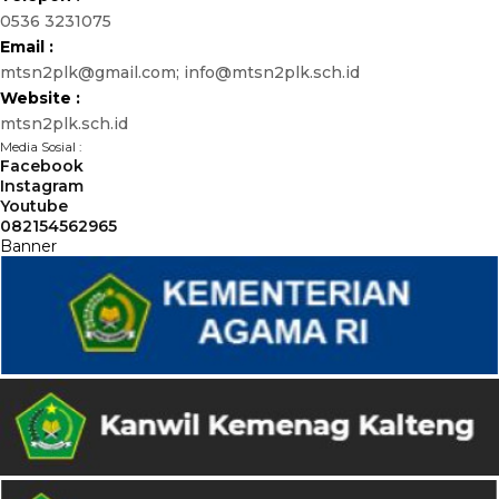
0536 3231075
Email :
mtsn2plk@gmail.com; info@mtsn2plk.sch.id
Website :
mtsn2plk.sch.id
Media Sosial :
Facebook
Instagram
Youtube
082154562965
Banner