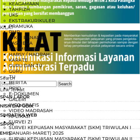
KEAGAMAAN
TAHFIZH
UKS
EKSTRAKURIKULER
PRAMUKA
KILAT
PMR
PIK-R PANADOL
PASKIBRA
DRUMBAND
HABSY / HADRAH
KARATE
GURU DAN TU
GURU
TU
Search
BERITA
PPID
Link Terkait
E-DOKUMEN
SP4N LAPOR
GALERI
INFO GRAFIS
NISN DAPODIK
VIDEO MADRASAH
SIMPATIKA WEB
APLIKASI
SURVEI ZI
SIPPN
SURVEI KEPUASAN MASYARAKAT (SKM) TRIWULAN I
EMIS
(JANUARI-MARET) 2025
SURVAI KEPUASAN MASYARAKAT (SKM) TRIWULAN II