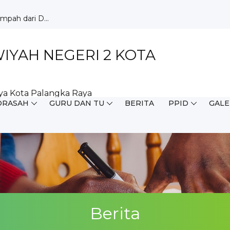
pah dari D...
angka Ray...
milang d...
but HUT ...
YAH NEGERI 2 KOTA
ar Ku...
aja di ...
Wujudkan ...
ya Kota Palangka Raya
Perpustak...
DRASAH
GURU DAN TU
BERITA
PPID
GALE
 pada O...
ngur...
Berita