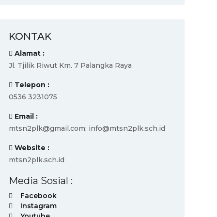
KONTAK
Alamat :
Jl. Tjilik Riwut Km. 7 Palangka Raya
Telepon :
0536 3231075
Email :
mtsn2plk@gmail.com; info@mtsn2plk.sch.id
Website :
mtsn2plk.sch.id
Media Sosial :
Facebook
Instagram
Youtube