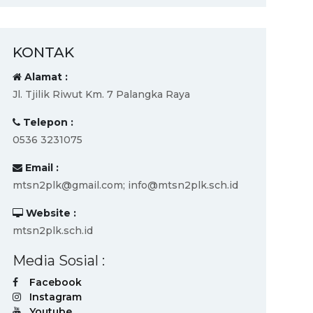
KONTAK
Alamat :
Jl. Tjilik Riwut Km. 7 Palangka Raya
Telepon :
0536 3231075
Email :
mtsn2plk@gmail.com; info@mtsn2plk.sch.id
Website :
mtsn2plk.sch.id
Media Sosial :
Facebook
Instagram
Youtube