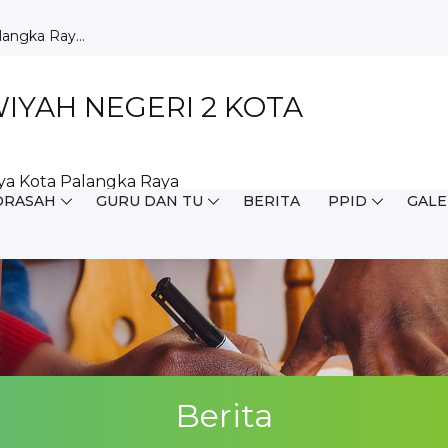
milang d...
but HUT ...
ar Ku...
aja di ...
YAH NEGERI 2 KOTA
Wujudkan ...
Perpustak...
 pada O...
ya Kota Palangka Raya
 MIS s...
DRASAH
GURU DAN TU
BERITA
PPID
GALE
pah dari D...
angka Ray...
Berita