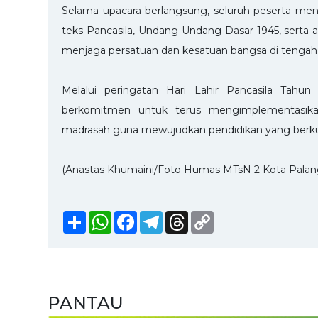
Selama upacara berlangsung, seluruh peserta me
teks Pancasila, Undang-Undang Dasar 1945, serta
menjaga persatuan dan kesatuan bangsa di tenga
Melalui peringatan Hari Lahir Pancasila Tah
berkomitmen untuk terus mengimplementasikan 
madrasah guna mewujudkan pendidikan yang berkual
(Anastas Khumaini/Foto Humas MTsN 2 Kota Palan
Share
WhatsApp
Facebook
Telegram
Threads
Copy
Link
PANTAU