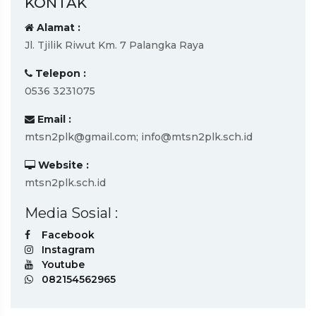
KONTAK
Alamat :
Jl. Tjilik Riwut Km. 7 Palangka Raya
Telepon :
0536 3231075
Email :
mtsn2plk@gmail.com; info@mtsn2plk.sch.id
Website :
mtsn2plk.sch.id
Media Sosial :
Facebook
Instagram
Youtube
082154562965