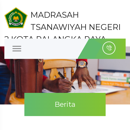
MADRASAH
TSANAWIYAH NEGERI
2 KOTA PALANGKA RAYA
Kelurahan Bukit Tunggal Kecamatan Jekan Raya
Kota Palangka Raya
Berita