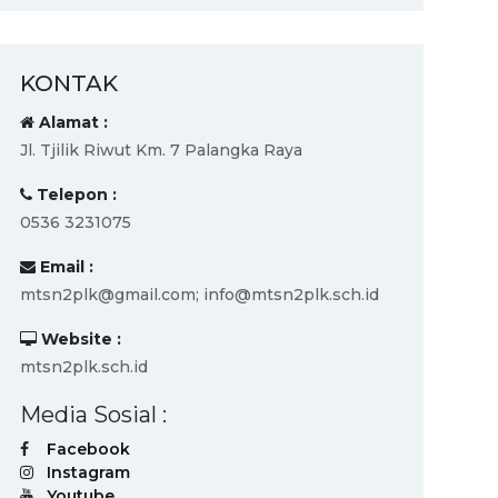
KONTAK
Alamat :
Jl. Tjilik Riwut Km. 7 Palangka Raya
Telepon :
0536 3231075
Email :
mtsn2plk@gmail.com; info@mtsn2plk.sch.id
Website :
mtsn2plk.sch.id
Media Sosial :
Facebook
Instagram
Youtube