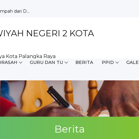
angka Ray...
milang d...
but HUT ...
YAH NEGERI 2 KOTA
ar Ku...
aja di ...
Wujudkan ...
ya Kota Palangka Raya
Perpustak...
DRASAH
GURU DAN TU
BERITA
PPID
GALE
 pada O...
ngur...
pah dari D...
Berita