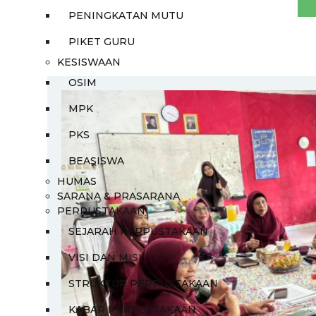
PENINGKATAN MUTU
PIKET GURU
KESISWAAN
OSIM
MPK
PKS
BEASISWA
HUMAS
SARANA & PRASARANA
PERPUSTAKAAN
SEJARAH PERPUSTAKAAN
VISI DAN MISI
STRUKTUR PERPUSTAKAAN
KABAR PERPUSTAKAAN