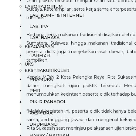
Ujian praktik tersebut menjadi salah satu bentu
LABORATORIUM
budaya, keterampilan, serta kerja sama antarpese
LAB. KOMP. & INTERNET
menarik.
LAB. IPA
Berbagai jenis makanan tradisional disajikan oleh 
LAB. BAHASA
Sumatera, Sulawesi hingga makanan tradisional 
KEAGAMAAN
peserta didik juga menjelaskan asal daerah, ba
TAHFIZH
tampilkan.
UKS
EKSTRAKURIKULER
Kepala MTsN 2 Kota Palangka Raya, Rita Sukaesih,
PRAMUKA
dalam mengikuti ujian praktik tersebut. Men
PMR
menumbuhkan kecintaan peserta didik terhadap buda
PIK-R PANADOL
“Melalui kegiatan ini, peserta didik tidak hanya bel
PASKIBRA
sama, bertanggung jawab, dan mengenal kekayaan k
DRUMBAND
Rita Sukaesih saat meninjau pelaksanaan ujian prakt
HABSY / HADRAH