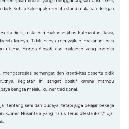
k pembelajaran kreatif yang menggabungkan unsur seni,
rta didik. Setiap kelompok menata stand makanan dengan
peserta didik, mulai dari makanan khas Kalimantan, Jawa,
daerah lainnya. Tidak hanya menyajikan makanan, para
han utama, hingga filosofi dari makanan yang mereka
 mengapresiasi semangat dan kreativitas peserta didik
urutnya, kegiatan ini sangat positif karena mampu
ya bangsa melalui kuliner tradisional.
ajar tentang seni dan budaya, tetapi juga belajar bekerja
uliner Nusantara yang harus terus dilestarikan,” ujar
ik.