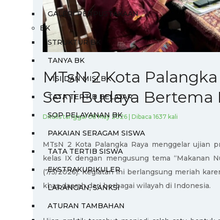
GALERI PERPUSTAKAAN
BK
STRUKTUR BK
TANYA BK
MTsN 2 Kota Palangka 
VISI DAN MISI BK
Seni Budaya Bertema
TATA TERTIB BELAJAR
SOP PELAYANAN BK
Ditulis tanggal 08 May 2026 | Dibaca 1637 kali
PAKAIAN SERAGAM SISWA
MTsN 2 Kota Palangka Raya menggelar ujian pra
TATA TERTIB SISWA
kelas IX dengan mengusung tema “Makanan Nus
EKSTRAKURIKULER
(7/5/2026). Kegiatan ini berlangsung meriah ka
khas daerah dari berbagai wilayah di Indonesia.
LARANGAN, SANKSI
ATURAN TAMBAHAN