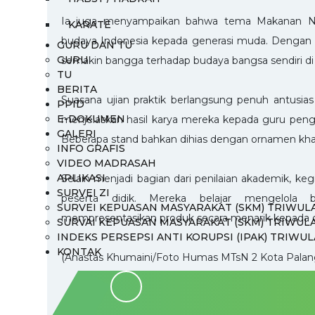
Ia juga menyampaikan bahwa tema Makanan Nu
KARATE
budaya Indonesia kepada generasi muda. Dengan m
GURU DAN TU
GURU
semakin bangga terhadap budaya bangsa sendiri d
TU
BERITA
Suasana ujian praktik berlangsung penuh antusias
PPID
E-DOKUMEN
menjelaskan hasil karya mereka kepada guru peng
GALERI
Beberapa stand bahkan dihias dengan ornamen khas
INFO GRAFIS
VIDEO MADRASAH
APLIKASI
Selain menjadi bagian dari penilaian akademik, keg
SURVEI ZI
peserta didik. Mereka belajar mengelola
SURVEI KEPUASAN MASYARAKAT (SKM) TRIWULAN
mempresentasikan produk secara menarik kepada or
SURVAI KEPUASAN MASYARAKAT (SKM) TRIWULAN
INDEKS PERSEPSI ANTI KORUPSI (IPAK) TRIWUL
KONTAK
(Anastas Khumaini/Foto Humas MTsN 2 Kota Palan
Share
WhatsApp
Facebook
Telegram
Threads
Copy
Link