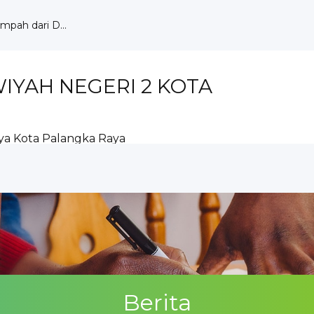
pah dari D...
angka Ray...
milang d...
but HUT ...
YAH NEGERI 2 KOTA
ar Ku...
aja di ...
Wujudkan ...
Perpustak...
ya Kota Palangka Raya
 pada O...
ngur...
Berita