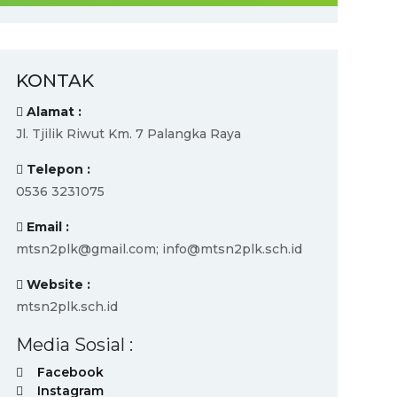
KONTAK
Alamat :
Jl. Tjilik Riwut Km. 7 Palangka Raya
Telepon :
0536 3231075
Email :
mtsn2plk@gmail.com; info@mtsn2plk.sch.id
Website :
mtsn2plk.sch.id
Media Sosial :
Facebook
Instagram