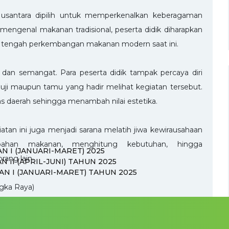
santara dipilih untuk memperkenalkan keberagaman
engenal makanan tradisional, peserta didik diharapkan
i tengah perkembangan makanan modern saat ini.
 dan semangat. Para peserta didik tampak percaya diri
uji maupun tamu yang hadir melihat kegiatan tersebut.
 daerah sehingga menambah nilai estetika.
iatan ini juga menjadi sarana melatih jiwa kewirausahaan
 bahan makanan, menghitung kebutuhan, hingga
 I (JANUARI-MARET) 2025
ang lain.
 II (APRIL-JUNI) TAHUN 2025
AN I (JANUARI-MARET) TAHUN 2025
gka Raya)