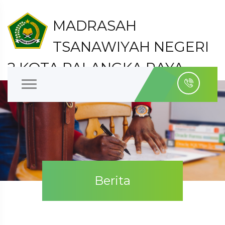
MADRASAH
TSANAWIYAH NEGERI
2 KOTA PALANGKA RAYA
Kelurahan Bukit Tunggal Kecamatan Jekan Raya
Kota Palangka Raya
Berita