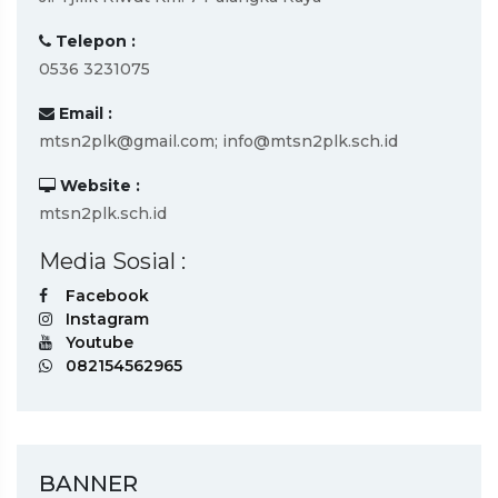
Telepon :
0536 3231075
Email :
mtsn2plk@gmail.com; info@mtsn2plk.sch.id
Website :
mtsn2plk.sch.id
Media Sosial :
Facebook
Instagram
Youtube
082154562965
BANNER