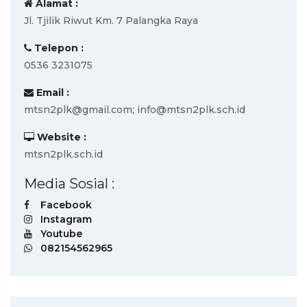
Alamat :
Jl. Tjilik Riwut Km. 7 Palangka Raya
Telepon :
0536 3231075
Email :
mtsn2plk@gmail.com; info@mtsn2plk.sch.id
Website :
mtsn2plk.sch.id
Media Sosial :
Facebook
Instagram
Youtube
082154562965