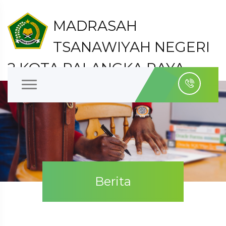
MADRASAH
TSANAWIYAH NEGERI
2 KOTA PALANGKA RAYA
Kelurahan Bukit Tunggal Kecamatan Jekan Raya
Kota Palangka Raya
Berita