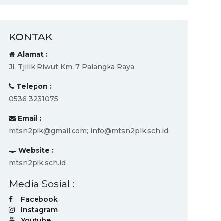
KONTAK
Alamat :
Jl. Tjilik Riwut Km. 7 Palangka Raya
Telepon :
0536 3231075
Email :
mtsn2plk@gmail.com; info@mtsn2plk.sch.id
Website :
mtsn2plk.sch.id
Media Sosial :
Facebook
Instagram
Youtube