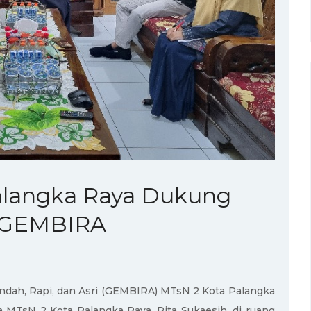
alangka Raya Dukung
m GEMBIRA
ndah, Rapi, dan Asri (GEMBIRA) MTsN 2 Kota Palangka
 MTsN 2 Kota Palangka Raya, Rita Sukaesih, di ruang