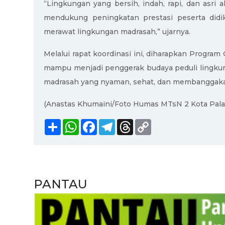
“Lingkungan yang bersih, indah, rapi, dan asri
mendukung peningkatan prestasi peserta didi
merawat lingkungan madrasah,” ujarnya.
Melalui rapat koordinasi ini, diharapkan Progr
mampu menjadi penggerak budaya peduli lingkun
madrasah yang nyaman, sehat, dan membanggaka
(Anastas Khumaini/Foto Humas MTsN 2 Kota Pala
Share
WhatsApp
Facebook
Telegram
Threads
Copy
Link
PANTAU