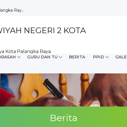
milang d...
but HUT ...
ar Ku...
aja di ...
YAH NEGERI 2 KOTA
Wujudkan ...
Perpustak...
 pada O...
ya Kota Palangka Raya
 MIS s...
DRASAH
GURU DAN TU
BERITA
PPID
GALE
pah dari D...
angka Ray...
Berita